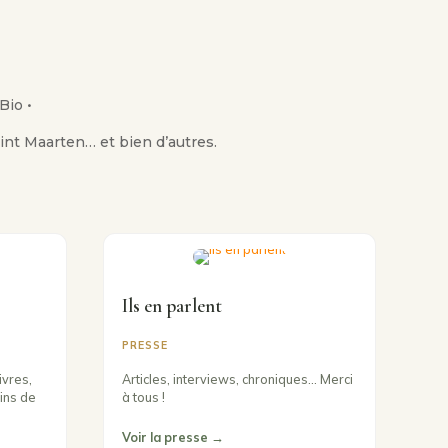
Bio •
Sint Maarten
… et bien d’autres.
Ils en parlent
PRESSE
ivres,
Articles, interviews, chroniques… Merci
ins de
à tous !
Voir la presse →