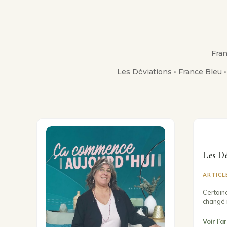
Fran
Les Déviations • France Bleu 
Les D
ARTICL
Certaine
changé 
Voir l’a