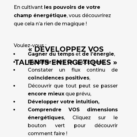
En cultivant
les pouvoirs de votre
champ énergétique
, vous découvrirez
que cela n’a rien de magique !
Voulez-vous :
« DEVELOPPEZ VOS
Gagner du temps
et
de l’énergie
,
TALENTS ENERGETIQUES »
Fluidifier
votre vie quotidienne,
Constater un flux continu de
coïncidences positives
,
Découvrir que tout peut se passer
encore mieux
que prévu,
Développer votre intuition,
Comprendre
VOS dimensions
énergétiques
, Cliquez sur le
bouton vert pour découvrir
comment faire !