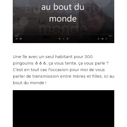
Une île avec un seul habitant pour 300
pingouins 🐧🐧🐧, ça vous tente, ça vous parle ?
C’est en tout cas l’occasion pour moi de vous
parler de transmission entre mères et filles, ici au
bout du monde !